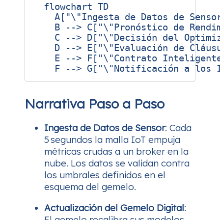
  flowchart TD

    A["\"Ingesta de Datos de Sensor
    B --> C["\"Pronóstico de Rendim
    C --> D["\"Decisión del Optimiz
    D --> E["\"Evaluación de Cláusu
    E --> F["\"Contrato Inteligente
Narrativa Paso a Paso
Ingesta de Datos de Sensor
: Cada
5 segundos la malla IoT empuja
métricas crudas a un broker en la
nube. Los datos se validan contra
los umbrales definidos en el
esquema del gemelo.
Actualización del Gemelo Digital
:
El gemelo recalibra sus modelos