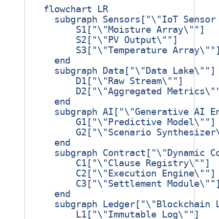
  flowchart LR

    subgraph Sensors["\"IoT Sensor 
        S1["\"Moisture Array\""]

        S2["\"PV Output\""]

        S3["\"Temperature Array\""]
    end

    subgraph Data["\"Data Lake\""]

        D1["\"Raw Stream\""]

        D2["\"Aggregated Metrics\""
    end

    subgraph AI["\"Generative AI En
        G1["\"Predictive Model\""]

        G2["\"Scenario Synthesizer\
    end

    subgraph Contract["\"Dynamic Co
        C1["\"Clause Registry\""]

        C2["\"Execution Engine\""]

        C3["\"Settlement Module\""]
    end

    subgraph Ledger["\"Blockchain L
        L1["\"Immutable Log\""]
