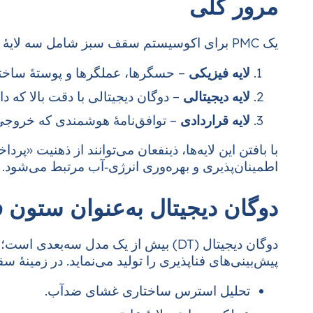
مرور کلی
یک PMC برای اکوسیستم سقف سبز شامل سه لایهٔ به‌هم‌پیوستۀ زیر است:
لایه فیزیکی
– حسگرها، عملگرها و پوستهٔ ساخ
لایه دیجیتالی
– دوگان دیجیتالی با دقت بالا که 
لایه قراردادی
– توافق‌نامهٔ هوشمندی که خروجی‌ه
با بافتن این لایه‌ها، ذینفعان می‌توانند از ذهنیت «
اطمینان‌پذیری و بهره‌وری انرژی‑آب مرتبط می‌شود.
دوگان دیجیتال به‌عنوان ستون 
دوگان دیجیتال (DT) بیش از یک مدل سه
پیش‌بینی‌های فناپذیری را تولید می‌نماید. در زمینهٔ سقف سبز، DT شامل موار
تحلیل استرس ساختاری غشای ضدآب.