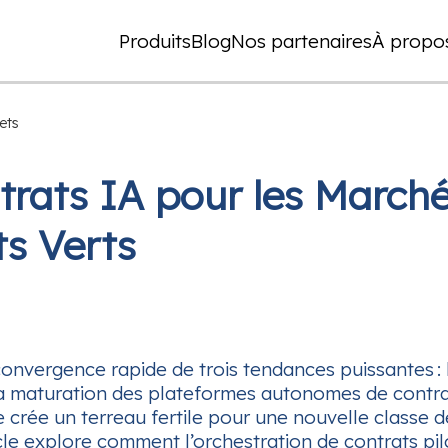
Produits
Blog
Nos partenaires
À propo
ets
trats IA pour les Marché
ts Verts
nvergence rapide de trois tendances puissantes : la 
 la maturation des plateformes autonomes de contr
 crée un terreau fertile pour une nouvelle classe 
icle explore comment l’orchestration de contrats pil