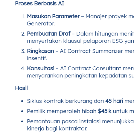
Proses Berbasis AI
Masukan Parameter
– Manajer proyek me
Generator.
Pembuatan Draf
– Dalam hitungan menit,
menyertakan klausul pelaporan ESG yang
Ringkasan
– AI Contract Summarizer men
insentif.
Konsultasi
– AI Contract Consultant memv
menyarankan peningkatan kepadatan su
Hasil
Siklus kontrak berkurang dari
45 hari
men
Pemilik memperoleh hibah
$45 k
untuk mit
Pemantauan pasca‑instalasi menunjukk
kinerja bagi kontraktor.