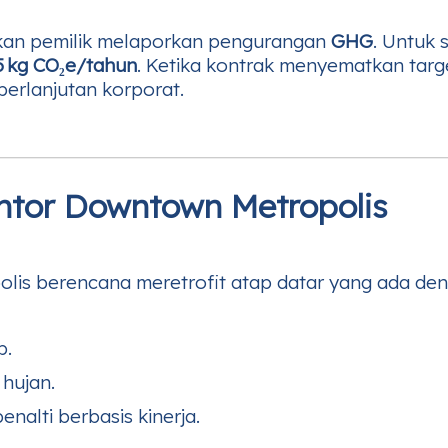
hkan pemilik melaporkan pengurangan
GHG
. Untuk 
5 kg CO₂e/tahun
. Ketika kontrak menyematkan tar
berlanjutan korporat.
antor Downtown Metropolis
lis berencana meretrofit atap datar yang ada deng
p.
 hujan.
nalti berbasis kinerja.