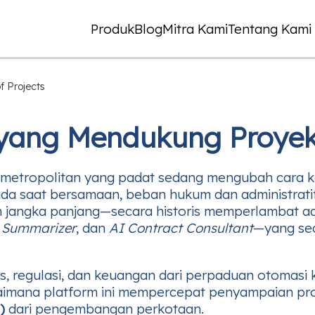
Produk
Blog
Mitra Kami
Tentang Kami
f Projects
 yang Mendukung Proyek
metropolitan yang padat sedang mengubah cara kot
da saat bersamaan, beban hukum dan administrati
n jangka panjang—secara historis memperlambat a
t Summarizer
, dan
AI Contract Consultant
—yang sec
nis, regulasi, dan keuangan dari perpaduan otomasi
gaimana platform ini mempercepat penyampaian pro
)
dari pengembangan perkotaan.