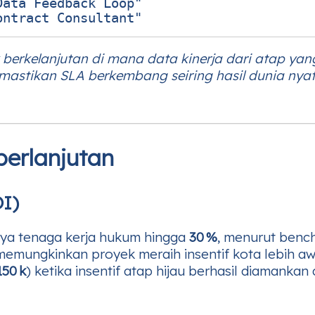
ata Feedback Loop"

 berkelanjutan di mana data kinerja dari atap ya
stikan SLA berkembang seiring hasil dunia nyat
berlanjutan
OI)
ya tenaga kerja hukum hingga
30 %
, menurut bench
emungkinkan proyek meraih insentif kota lebih 
150 k
) ketika insentif atap hijau berhasil diamank