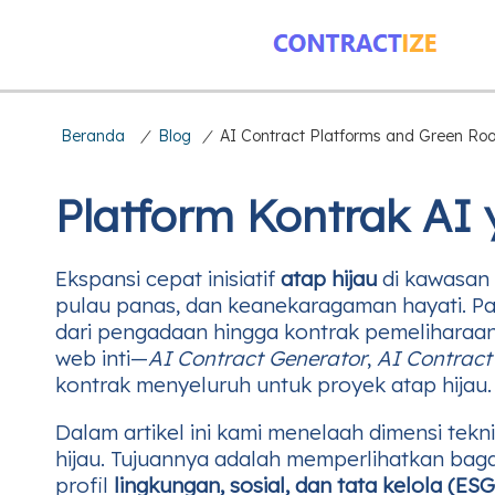
Beranda
/
Blog
/
AI Contract Platforms and Green Roo
Platform Kontrak AI
Ekspansi cepat inisiatif
atap hijau
di kawasan 
pulau panas, dan keanekaragaman hayati. Pa
dari pengadaan hingga kontrak pemeliharaa
web inti—
AI Contract Generator
,
AI Contrac
kontrak menyeluruh untuk proyek atap hijau.
Dalam artikel ini kami menelaah dimensi tek
hijau. Tujuannya adalah memperlihatkan ba
profil
lingkungan, sosial, dan tata kelola (ESG