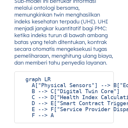
Sub‑model ini bertukar informasi
melalui ontologi bersama,
memungkinkan twin menghasilkan
indeks kesehatan terpadu (UHI). UHI
menjadi jangkar kuantitatif bagi PMC:
ketika indeks turun di bawah ambang
batas yang telah ditentukan, kontrak
secara otomatis mengeksekusi tugas
pemeliharaan, menghitung ulang biaya,
dan memberi tahu penyedia layanan.
  graph LR

    A["Physical Sensors"] --> B["Ed
    B --> C["Digital Twin Core"]

    C --> D["Health Index Calculati
    D --> E["Smart Contract Trigger
    E --> F["Service Provider Dispa