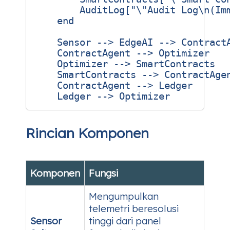
        AuditLog["\"Audit Log\n(Imm
    end

    Sensor --> EdgeAI --> ContractA
    ContractAgent --> Optimizer

    Optimizer --> SmartContracts

    SmartContracts --> ContractAgen
    ContractAgent --> Ledger

Rincian Komponen
Komponen
Fungsi
Mengumpulkan
telemetri beresolusi
Sensor
tinggi dari panel