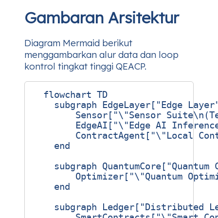
Gambaran Arsitektur
Diagram Mermaid berikut
menggambarkan alur data dan loop
kontrol tingkat tinggi QEACP.
  flowchart TD

    subgraph EdgeLayer["Edge Layer"
        Sensor["\"Sensor Suite\n(Te
        EdgeAI["\"Edge AI Inference
        ContractAgent["\"Local Cont
    end

    subgraph QuantumCore["Quantum C
        Optimizer["\"Quantum Optimi
    end

    subgraph Ledger["Distributed Le
        SmartContracts["\"Smart Con