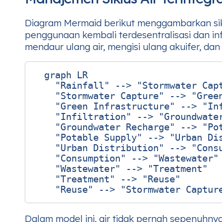
Diagram Mermaid berikut menggambarkan sik
penggunaan kembali terdesentralisasi dan in
mendaur ulang air, mengisi ulang akuifer, da
  graph LR

    "Rainfall" --> "Stormwater Capt
    "Stormwater Capture" --> "Green
    "Green Infrastructure" --> "Inf
    "Infiltration" --> "Groundwater
    "Groundwater Recharge" --> "Pot
    "Potable Supply" --> "Urban Dis
    "Urban Distribution" --> "Consu
    "Consumption" --> "Wastewater"

    "Wastewater" --> "Treatment"

    "Treatment" --> "Reuse"

Dalam model ini, air tidak pernah sepenuhny