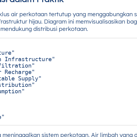
lus air perkotaan tertutup yang menggabungkan s
frastruktur hijau. Diagram ini memvisualisasikan b
n mendukung distribusi perkotaan.
ure"

 Infrastructure"

iltration"

 Recharge"

able Supply"

tribution"

mption"

a meninggalkan sistem perkotaan. Air limbah yang 