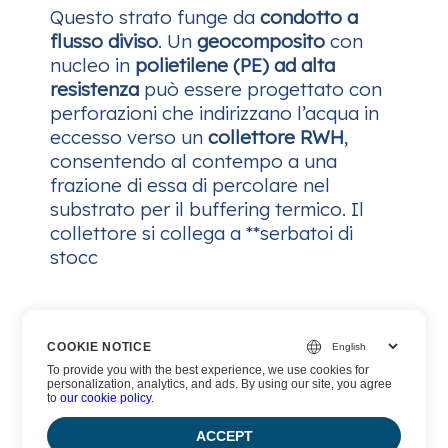
Questo strato funge da
condotto a
flusso diviso
. Un
geocomposito
con
nucleo in
polietilene (PE) ad alta
resistenza
può essere progettato con
perforazioni che indirizzano l’acqua in
eccesso verso un
collettore RWH
,
consentendo al contempo a una
frazione di essa di percolare nel
substrato per il buffering termico. Il
collettore si collega a **serbatoi di
stocc
COOKIE NOTICE
Legale
To provide you with the best experience, we use cookies for
personalization, analytics, and ads. By using our site, you agree
Termini di servizio
to
our cookie policy
.
ACCEPT
Informativa sulla privacy