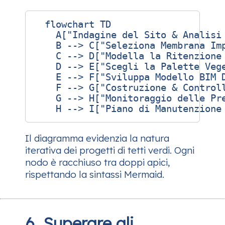
  flowchart TD

    A["Indagine del Sito & Analisi
    B --> C["Seleziona Membrana Imp
    C --> D["Modella la Ritenzione 
    D --> E["Scegli la Palette Vege
    E --> F["Sviluppa Modello BIM D
    F --> G["Costruzione & Controll
    G --> H["Monitoraggio delle Pre
Il diagramma evidenzia la natura
iterativa dei progetti di tetti verdi. Ogni
nodo è racchiuso tra doppi apici,
rispettando la sintassi Mermaid.
6. Superare gli