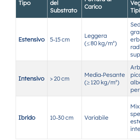
Tipo
del
Veg
Carico
Substrato
Tip
Sed
gra
Leggera
Estensivo
5‑15 cm
erb
(≤ 80 kg/m²)
rad
sup
Arb
Media‑Pesante
pic
Intensivo
> 20 cm
(≥ 120 kg/m²)
albe
per
Mix
spe
Ibrido
10‑30 cm
Variabile
est
int