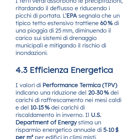
I tetti verdi assorbono le precipitazioni,
ritardando il deflusso e riducendo i
picchi di portata. L’
EPA
segnala che un
tipico tetto estensivo trattiene
60 %
di
una pioggia di 25 mm, diminuendo il
carico sui sistemi di drenaggio
municipali e mitigando il rischio di
inondazioni.
4.3 Efficienza Energetica
I valori di
Performance Termica (TPV)
indicano una riduzione del
20‑30 %
dei
carichi di raffrescamento nei mesi caldi
e del
10‑15 %
dei carichi di
riscaldamento in inverno. Il
U.S.
Department of Energy
stima un
risparmio energetico annuale di
5‑10 $
per m²
per edifici in climi misti.