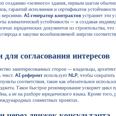
 по созданию «зеленого» здания, первым шагом обычно
пок, гарантий исполнения и сертификатов устойчивост
м версиями.
AI‑генератор контрактов
устраняет эти у
рты климатической устойчивости — и создавая индиви
сячах юридических документов из строительства, что г
углерода и закупке возобновляемой энергии соответс
 для согласования интересов
ество заинтересованных сторон — владельцы, архитек
 текст.
AI‑референт
использует
NLP
, чтобы сократит
ункты соответствия, такие как обязательное использо
юджета. Такое быстрое резюмирование ускоряет цикл
на, а не на разборе юридического языка. Кроме того, 
 международных совместных проектах.
 через движок консультанта