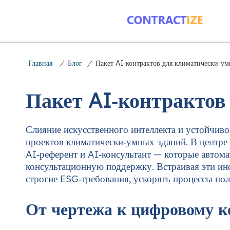
Главная
/
Блог
/
Пакет AI‑контрактов для климатически‑у
Пакет AI‑контрактов
Слияние искусственного интеллекта и устойчиво
проектов климатически‑умных зданий. В центре 
AI‑референт и AI‑консультант — которые автом
консультационную поддержку. Встраивая эти ин
строгие ESG‑требования, ускорять процессы п
От чертежа к цифровому к