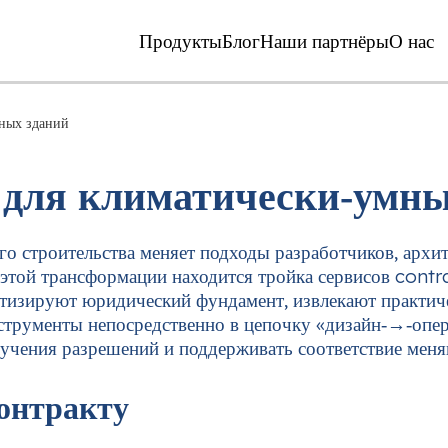
Продукты
Блог
Наши партнёры
О нас
мных зданий
 для климатически‑умны
го строительства меняет подходы разработчиков, архи
этой трансформации находится тройка сервисов contra
атизируют юридический фундамент, извлекают практич
струменты непосредственно в цепочку «дизайн‑→‑опер
олучения разрешений и поддерживать соответствие ме
онтракту