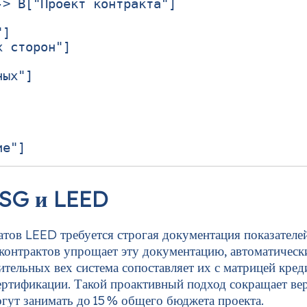
> B["Проект контракта"]

]

 сторон"]

ых"]

ESG и LEED
тов LEED требуется строгая документация показателей
‑контрактов упрощает эту документацию, автоматическ
ительных вех система сопоставляет их с матрицей кре
сертификации. Такой проактивный подход сокращает в
гут занимать до 15 % общего бюджета проекта.