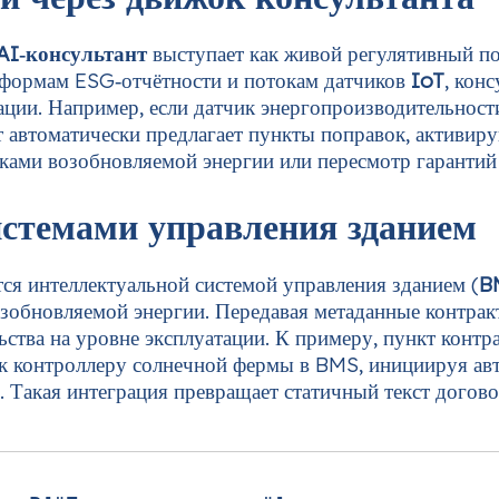
AI‑консультант
выступает как живой регулятивный 
формам ESG‑отчётности и потокам датчиков
IoT
, кон
тации. Например, если датчик энергопроизводительност
т автоматически предлагает пункты поправок, актив
ками возобновляемой энергии или пересмотр гарантий
истемами управления зданием
ся интеллектуальной системой управления зданием (
B
озобновляемой энергии. Передавая метаданные контрак
ьства на уровне эксплуатации. К примеру, пункт конт
 к контроллеру солнечной фермы в BMS, инициируя авт
. Такая интеграция превращает статичный текст дого