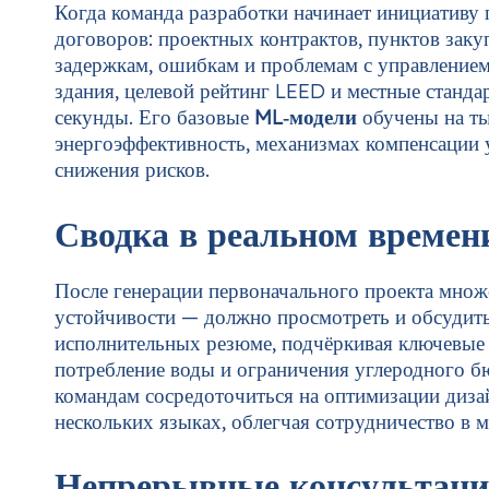
Когда команда разработки начинает инициативу
договоров: проектных контрактов, пунктов заку
задержкам, ошибкам и проблемам с управление
здания, целевой рейтинг LEED и местные станда
секунды. Его базовые
ML‑модели
обучены на ты
энергоэффективность, механизмах компенсации 
снижения рисков.
Сводка в реальном времени
После генерации первоначального проекта множ
устойчивости — должно просмотреть и обсудить
исполнительных резюме, подчёркивая ключевые п
потребление воды и ограничения углеродного б
командам сосредоточиться на оптимизации дизай
нескольких языках, облегчая сотрудничество в
Непрерывные консультации