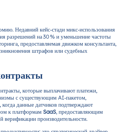
омию. Недавний кейс‑стади микс‑использования
ия разрешений на 30 % и уменьшение частоты
торинга, предоставляемая движком консультанта,
возникновения штрафов или судебных
контракты
нтракты, которые выплачивают платежи,
анизмы с существующим AI‑пакетом,
, когда данные датчиков подтверждают
игом к платформам
SaaS
, предоставляющим
й верификации производительности.
продуктивности; это стратегический драйвер