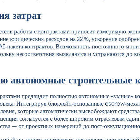
ия затрат
ессов работы с контрактами приносит измеримую экон
ие юридических расходов на 22 %, ускорение одобрен
я AI‑пакета контрактов. Возможность постоянного мони
кольку несоответствия выявляются и устраняются до 
тью автономные строительные 
трактами предвидит полностью автономные «умные» ко
ловека. Интегрируя блокчейн‑основанные escrow‑мех
ловия, которые автоматически высвобождают средства
нцепция согласуется с более широким отраслевым сдв
ства — от проектных намерений до пост‑оккупационно
т собой не просто инструмент повышения юридической 