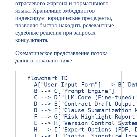
отраслевого жаргона и нормативного
языка. Хранилище эмбеддингов
индексирует юридические прецеденты,
позволяя быстро находить релевантные
судебные решения при запросах
консультанта.
Схематическое представление потока
данных показано ниже.
  flowchart TD

    A["User Input Form"] --> B["Dat
    B --> C["Prompt Engine"]

    C --> D["LLM Core (Fine‑tuned)"
    D --> E["Contract Draft Output"
    D --> F["Clause Summarization M
    F --> G["Risk Highlight Report"
    E --> H["Version Control System
    H --> I["Export Options (PDF, D
    I --> J["Digital Signature Inte