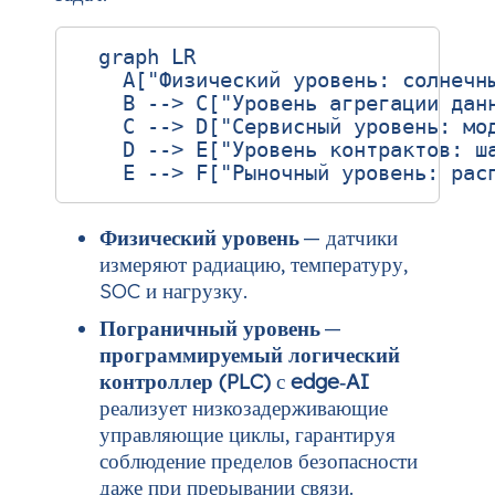
  graph LR

    A["Физический уровень: солнечн
    B --> C["Уровень агрегации данн
    C --> D["Сервисный уровень: мод
    D --> E["Уровень контрактов: ша
Физический уровень
— датчики
измеряют радиацию, температуру,
SOC и нагрузку.
Пограничный уровень
—
программируемый логический
контроллер (PLC)
с
edge‑AI
реализует низкозадерживающие
управляющие циклы, гарантируя
соблюдение пределов безопасности
даже при прерывании связи.