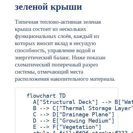
зеленой крыши
Типичная теплово‑активная зеленая
крыша состоит из нескольких
функциональных слоёв, каждый из
которых вносит вклад в несущую
способность, управление водой и
энергетический баланс. Ниже показан
схематический поперечный разрез
системы, отмечающий места
расположения накопительного материала.
  flowchart TD

    A["Structural Deck"] --> B["Wat
    B --> C["Thermal Storage Layer"
    C --> D["Drainage Plane"]

    D --> E["Growing Medium"]

    E --> F["Vegetation"]
