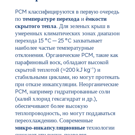
PCM классифицируются в первую очередь
по
температуре перехода
и
ёмкости
скрытого тепла
. Для зеленых крыш в
умеренных климатических зонах диапазон
перехода 15 °C — 25 °C захватывает
наиболее частые температурные
отклонения. Органические PCM, такие как
парафиновый воск, обладают высокой
скрытой теплотой (≈200 kJ kg⁻¹) и
стабильными циклами, но могут протекать
при отказе инкапсуляции. Неорганические
PCM, например гидратированные соли
(калий хлорид гексагидрат и др.),
обеспечивают более высокую
теплопроводность, но могут поддаваться
переохлаждению. Современные
микро‑инкапсуляционные
технологии
снижают эти риски, позволяя