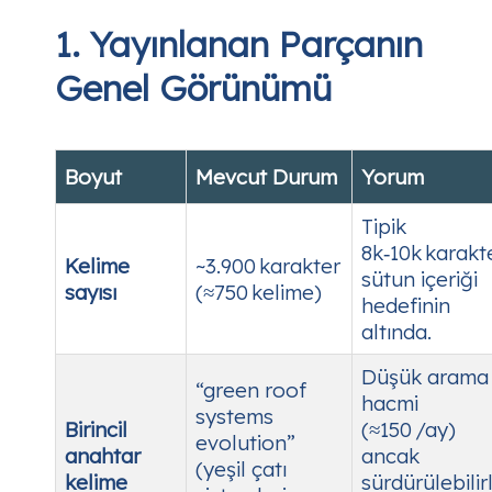
1. Yayınlanan Parçanın
Genel Görünümü
Boyut
Mevcut Durum
Yorum
Tipik
8k‑10k karakt
Kelime
~3.900 karakter
sütun içeriği
sayısı
(≈750 kelime)
hedefinin
altında.
Düşük arama
“green roof
hacmi
systems
Birincil
(≈150 /ay)
evolution”
anahtar
ancak
(yeşil çatı
kelime
sürdürülebilirl