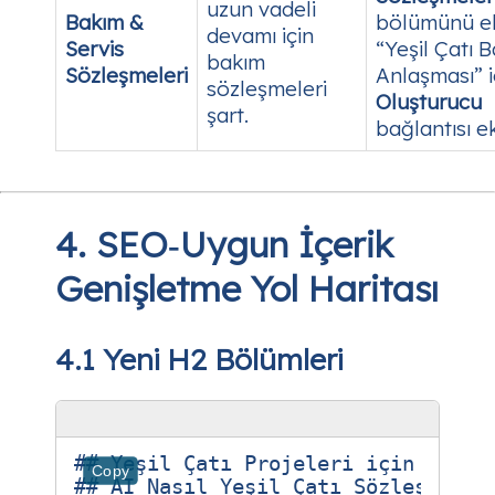
uzun vadeli
Bakım &
bölümünü ek
devamı için
Servis
“Yeşil Çatı 
bakım
Sözleşmeleri
Anlaşması” i
sözleşmeleri
Oluşturucu
şart.
bağlantısı ek
4. SEO‑Uygun İçerik
Genişletme Yol Haritası
4.1 Yeni H2 Bölümleri
## Yeşil Çatı Projeleri için Yasal 
Copy
## AI Nasıl Yeşil Çatı Sözleşmecili