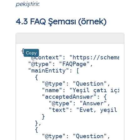
pekiştirir.
4.3 FAQ Şeması (örnek)
{
Copy
"@context"
:
"https://schema.org"
"@type"
:
"FAQPage"
,
"mainEntity"
:
[
{
"@type"
:
"Question"
,
"name"
:
"Yeşil çatı için ayr
"acceptedAnswer"
:
{
"@type"
:
"Answer"
,
"text"
:
"Evet, yeşil çatı 
}
},
{
"@type"
:
"Question"
,