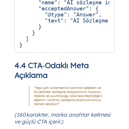
"name"
:
"AI sözleşme incelem
"acceptedAnswer"
:
{
"@type"
:
"Answer"
,
"text"
:
"AI Sözleşme Özetl
}
}
]
}
4.4 CTA‑Odaklı Meta
Açıklama
“Yeşil çatı sistemlerinin evrimini keşfedin ve
AI‑destekli sözleşme araçlarımızın tasarım,
tedarik ve uyumluluğu nasıl basitleştirdiğini
öğrenin. Ücretsiz sözleşme oluşturucumuzu
hemen deneyin!”
(160 karakter, marka anahtar kelimesi
ve güçlü CTA içerir.)