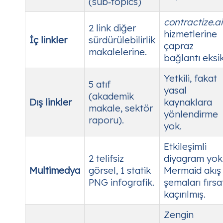
(sub‑topics)
contractize.ai
2 link diğer
hizmetlerine
İç linkler
sürdürülebilirlik
çapraz
makalelerine.
bağlantı eksik
Yetkili, fakat
5 atıf
yasal
(akademik
Dış linkler
kaynaklara
makale, sektör
yönlendirme
raporu).
yok.
Etkileşimli
2 telifsiz
diyagram yok
Multimedya
görsel, 1 statik
Mermaid akış
PNG infografik.
şemaları fırsa
kaçırılmış.
Zengin