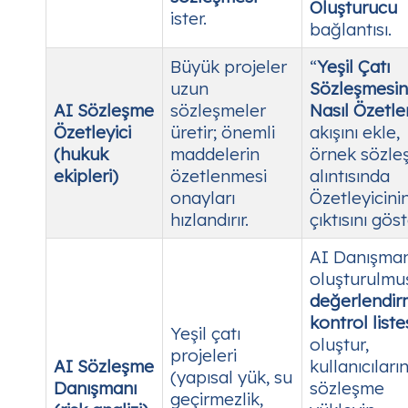
Oluşturucu
ister.
bağlantısı.
Büyük projeler
“
Yeşil Çatı
uzun
Sözleşmesin
AI Sözleşme
sözleşmeler
Nasıl Özetle
Özetleyici
üretir; önemli
akışını ekle,
(hukuk
maddelerin
örnek sözl
ekipleri)
özetlenmesi
alıntısında
onayları
Özetleyicini
hızlandırır.
çıktısını göst
AI Danışmanı
oluşturulm
değerlendi
kontrol liste
Yeşil çatı
oluştur,
projeleri
AI Sözleşme
kullanıcıların
(yapısal yük, su
Danışmanı
sözleşme
geçirmezlik,