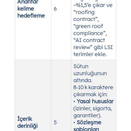
Anahtar
~%1,5’e çıkar ve
kelime
6
“roofing
hedefleme
contract”,
“green roof
compliance”,
“AI contract
review” gibi LSI
terimler ekle.
Sütun
uzunluğunun
altında.
8‑10 k karaktere
çıkarmak için:
•
Yasal hususlar
(izinler, sigorta,
garantiler).
İçerik
5
•
Sözleşme
derinliği
şablonları