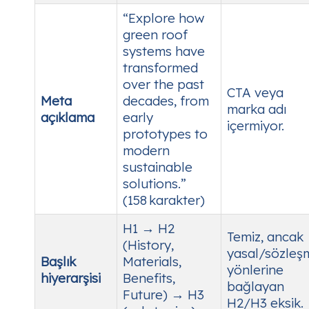
“Explore how
green roof
systems have
transformed
over the past
CTA veya
Meta
decades, from
marka adı
açıklama
early
içermiyor.
prototypes to
modern
sustainable
solutions.”
(158 karakter)
H1 → H2
Temiz, ancak
(History,
yasal/sözleş
Başlık
Materials,
yönlerine
hiyerarşisi
Benefits,
bağlayan
Future) → H3
H2/H3 eksik.