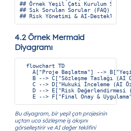
## Örnek Yeşil Çatı Kurulum Sözleşm
## Sık Sorulan Sorular (FAQ) – Yeşi
4.2 Örnek Mermaid
Diyagramı
  flowchart TD

    A["Proje Başlatma"] --> B["Yeşi
    B --> C["Sözleşme Taslağı (AI O
    C --> D["Hukuki İnceleme (AI Öz
    D --> E["Risk Değerlendirmesi (
Bu diyagram, bir yeşil çatı projesinin
uçtan uca sözleşme iş akışını
görselleştirir ve AI değer teklifini