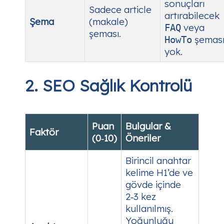
sonuçları
Sadece article
artırabilecek
Şema
(makale)
veya
FAQ
şeması.
şemas
HowTo
yok.
2. SEO Sağlık Kontrolü
Puan
Bulgular &
Faktör
(0‑10)
Öneriler
Birincil anahtar
kelime H1’de ve
gövde içinde
2‑3 kez
kullanılmış.
Yoğunluğu