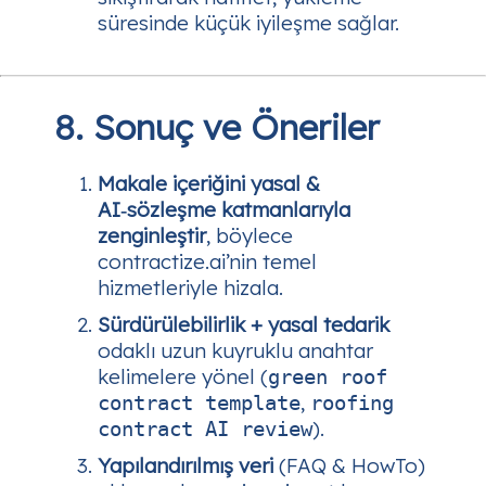
süresinde küçük iyileşme sağlar.
8. Sonuç ve Öneriler
Makale içeriğini yasal &
AI‑sözleşme katmanlarıyla
zenginleştir
, böylece
contractize.ai’nin temel
hizmetleriyle hizala.
Sürdürülebilirlik + yasal tedarik
odaklı uzun kuyruklu anahtar
kelimelere yönel (
green roof
,
contract template
roofing
).
contract AI review
Yapılandırılmış veri
(FAQ & HowTo)