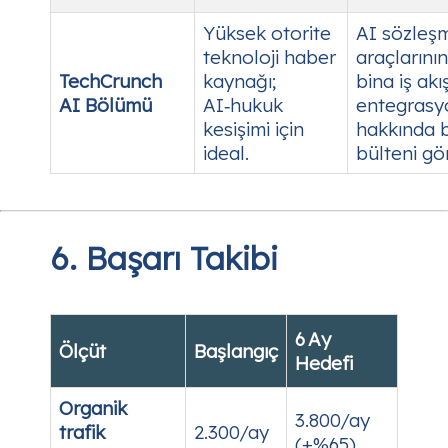
Yüksek otorite
AI sözleş
teknoloji haber
araçlarının
TechCrunch
kaynağı;
bina iş akı
AI Bölümü
AI‑hukuk
entegrasy
kesişimi için
hakkında 
ideal.
bülteni gö
6. Başarı Takibi
6 Ay
Ölçüt
Başlangıç
Hedefi
Organik
3.800/ay
trafik
2.300/ay
(+%65)