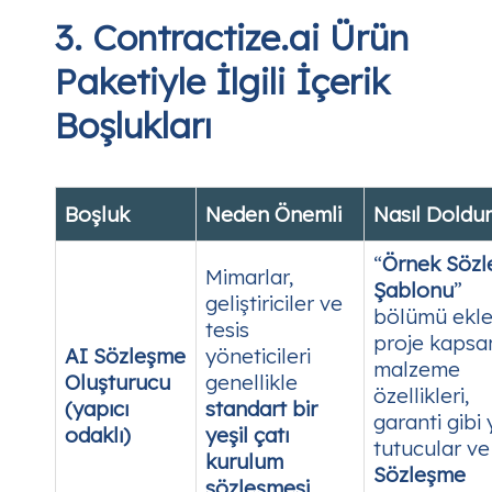
3. Contractize.ai Ürün
Paketiyle İlgili İçerik
Boşlukları
Boşluk
Neden Önemli
Nasıl Doldur
“
Örnek Söz
Mimarlar,
Şablonu
”
geliştiriciler ve
bölümü ekle
tesis
proje kapsa
AI Sözleşme
yöneticileri
malzeme
Oluşturucu
genellikle
özellikleri,
(yapıcı
standart bir
garanti gibi 
odaklı)
yeşil çatı
tutucular v
kurulum
Sözleşme
sözleşmesi