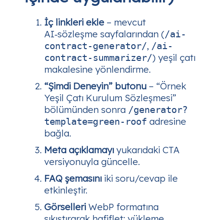
İç linkleri ekle
– mevcut
AI‑sözleşme sayfalarından (
/ai-
,
contract-generator/
/ai-
) yeşil çatı
contract-summarizer/
makalesine yönlendirme.
“Şimdi Deneyin” butonu
– “Örnek
Yeşil Çatı Kurulum Sözleşmesi”
bölümünden sonra
/generator?
adresine
template=green-roof
bağla.
Meta açıklamayı
yukarıdaki CTA
versiyonuyla güncelle.
FAQ şemasını
iki soru/cevap ile
etkinleştir.
Görselleri
WebP formatına
sıkıştırarak hafiflet; yükleme