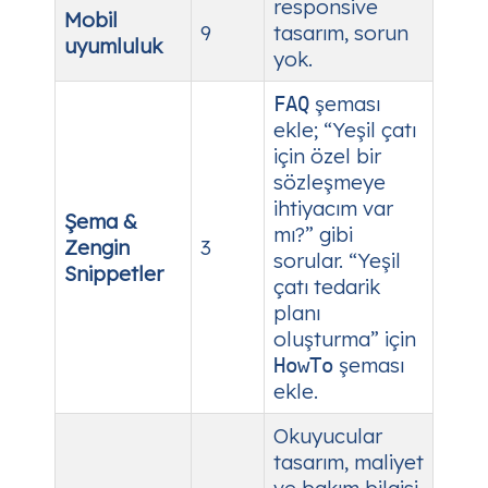
responsive
Mobil
9
tasarım, sorun
uyumluluk
yok.
şeması
FAQ
ekle; “Yeşil çatı
için özel bir
sözleşmeye
ihtiyacım var
Şema &
mı?” gibi
Zengin
3
sorular. “Yeşil
Snippetler
çatı tedarik
planı
oluşturma” için
şeması
HowTo
ekle.
Okuyucular
tasarım, maliyet
ve bakım bilgisi