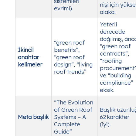
sistemleri
nişi için yüks
evrimi)
alaka.
Yeterli
derecede
dağılmış, anc
“green roof
“green roof
İkincil
benefits”,
contracts”,
anahtar
“green roof
“roofing
kelimeler
design”, “living
procurement
roof trends”
ve “building
compliance”
eksik.
“The Evolution
of Green Roof
Başlık uzunlu
Meta başlık
Systems – A
62 karakter
Complete
(iyi).
Guide”