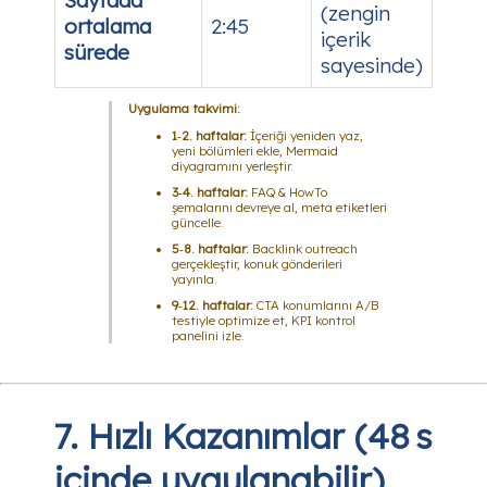
Sayfada
(zengin
ortalama
2:45
içerik
sürede
sayesinde)
Uygulama takvimi:
1‑2. haftalar:
İçeriği yeniden yaz,
yeni bölümleri ekle, Mermaid
diyagramını yerleştir.
3‑4. haftalar:
FAQ & HowTo
şemalarını devreye al, meta etiketleri
güncelle.
5‑8. haftalar:
Backlink outreach
gerçekleştir, konuk gönderileri
yayınla.
9‑12. haftalar:
CTA konumlarını A/B
testiyle optimize et, KPI kontrol
panelini izle.
7. Hızlı Kazanımlar (48 s
içinde uygulanabilir)