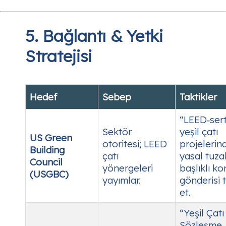
5. Bağlantı & Yetki
Stratejisi
Hedef
Sebep
Taktikler
“LEED‑serti
Sektör
yeşil çatı
US Green
otoritesi; LEED
projelerin
Building
çatı
yasal tuza
Council
yönergeleri
başlıklı k
(USGBC)
yayımlar.
gönderisi t
et.
“Yeşil Çatı
Sözleşme