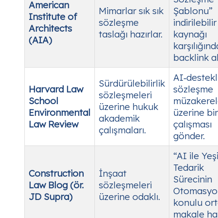
American
Mimarlar sık sık
Şablonu”
Institute of
sözleşme
indirilebilir
Architects
taslağı hazırlar.
kaynağı
(AIA)
karşılığınd
backlink al
AI‑destekl
Sürdürülebilirlik
Harvard Law
sözleşme
sözleşmeleri
School
müzakerel
üzerine hukuk
Environmental
üzerine bi
akademik
Law Review
çalışması
çalışmaları.
gönder.
“AI ile Yeşi
Tedarik
Construction
İnşaat
Sürecinin
Law Blog (ör.
sözleşmeleri
Otomasyo
JD Supra)
üzerine odaklı.
konulu or
makale haz