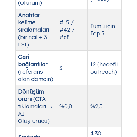
(oturum)
Anahtar
kelime
#15 /
Tümü için
sıralamaları
#42 /
Top 5
(birincil + 3
#68
LSI)
Geri
bağlantılar
12 (hedefli
3
(referans
outreach)
alan domain)
Dönüşüm
oranı
(CTA
tıklamaları →
%0,8
%2,5
AI
Oluşturucu)
4:30