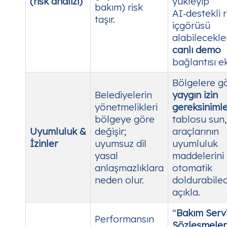
(risk analizi)
yükleyip
bakım) risk
AI‑destekli r
taşır.
içgörüsü
alabilecekle
canlı demo
bağlantısı ek
Bölgelere g
Belediyelerin
yaygın izin
yönetmelikleri
gereksinimle
bölgeye göre
tablosu sun,
Uyumluluk &
değişir;
araçlarının
İzinler
uyumsuz dil
uyumluluk
yasal
maddelerini
anlaşmazlıklara
otomatik
neden olur.
doldurabilec
açıkla.
“
Bakım Serv
Performansın
Sözleşmeler